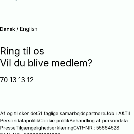
/
English
Dansk
Ring til os
Vil du blive medlem?
70 13 13 12
Af og til sker det
51 faglige samarbejdspartnere
Job i A&Til
Persondatapolitik
Cookie politik
Behandling af persondata
Presse
Tilgængelighedserklæring
CVR-NR.: 55664528