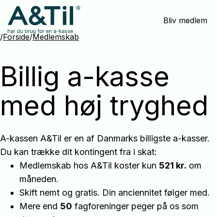
Spring
Bliv medlem
menu
over
/
Forside
/
Medlemskab
og
gå
Billig a-kasse
til
indhold
med høj tryghed
A-kassen A&Til er en af Danmarks billigste a-kasser.
Du kan trække dit kontingent fra i skat:
Medlemskab hos A&Til koster kun
521 kr.
om
måneden.
Skift nemt og gratis. Din anciennitet følger med.
Mere end
50
fagforeninger peger på os som