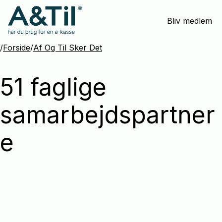
Spring
Bliv medlem
menu
over
og
/
Forside
/
Af Og Til Sker Det
gå
til
51 faglige
indhold
samarbejdspartner
e