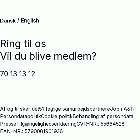
/
English
Dansk
Ring til os
Vil du blive medlem?
70 13 13 12
Af og til sker det
51 faglige samarbejdspartnere
Job i A&Til
Persondatapolitik
Cookie politik
Behandling af persondata
Presse
Tilgængelighedserklæring
CVR-NR.: 55664528
EAN-NR.: 5790001901936