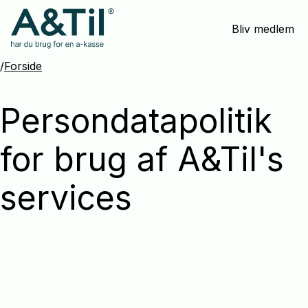
Spring
Bliv medlem
menu
over
og
/
Forside
gå
til
Persondatapolitik
indhold
for brug af A&Til's
services