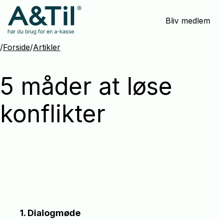
Spring
Bliv medlem
menu
over
og
/
Forside
/
Artikler
gå
til
5 måder at løse
indhold
konflikter
1. Dialogmøde