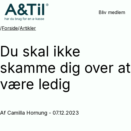
Spring
Bliv medlem
menu
over
og
/
Forside
/
Artikler
gå
til
Du skal ikke
indhold
skamme dig over at
være ledig
Af Camilla Hornung - 07.12.2023