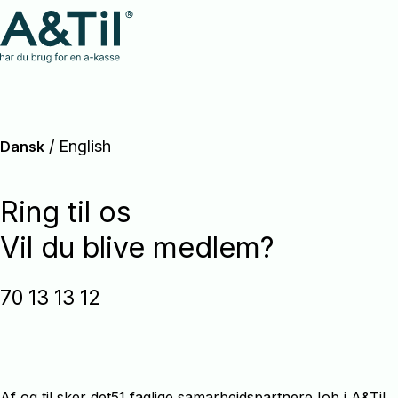
/
English
Dansk
Ring til os
Vil du blive medlem?
70 13 13 12
Af og til sker det
51 faglige samarbejdspartnere
Job i A&Til