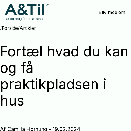
Spring
Bliv medlem
menu
over
og
/
Forside
/
Artikler
gå
til
Fortæl hvad du kan
indhold
og få
praktikpladsen i
hus
Af Camilla Hornung - 19.02.2024