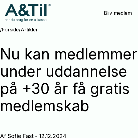
Spring
Bliv medlem
menu
over
og
/
Forside
/
Artikler
gå
til
Nu kan medlemmer
indhold
under uddannelse
på +30 år få gratis
medlemskab
Af Sofie Fast - 12.12.2024