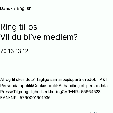
/
English
Dansk
Ring til os
Vil du blive medlem?
70 13 13 12
Af og til sker det
51 faglige samarbejdspartnere
Job i A&Til
Persondatapolitik
Cookie politik
Behandling af persondata
Presse
Tilgængelighedserklæring
CVR-NR.: 55664528
EAN-NR.: 5790001901936