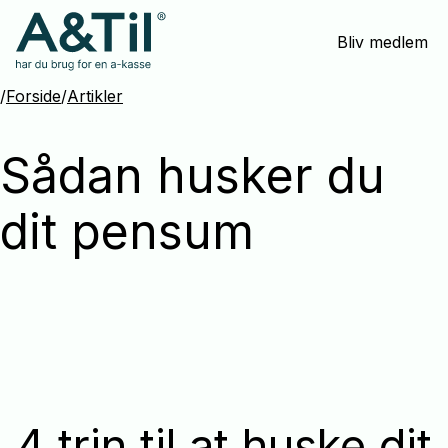
Spring
Bliv medlem
menu
over
og
/
Forside
/
Artikler
gå
til
Sådan husker du
indhold
dit pensum
4 trin til at huske dit