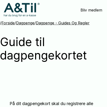
Spring
Bliv medlem
menu
over
og
/
Forside
/
Dagpenge
/
Dagpenge - Guides Og Regler
gå
til
Guide til
indhold
dagpengekortet
På dit dagpengekort skal du registrere alle