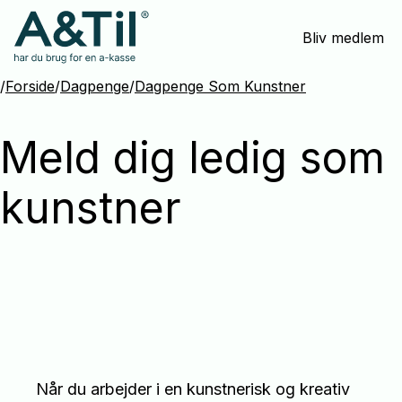
Spring
Bliv medlem
menu
over
og
/
Forside
/
Dagpenge
/
Dagpenge Som Kunstner
gå
til
Meld dig ledig som
indhold
kunstner
Når du arbejder i en kunstnerisk og kreativ