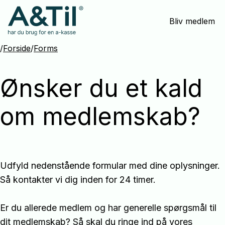
Spring
Bliv medlem
menu
over
og
/
Forside
/
Forms
gå
til
Ønsker du et kald
indhold
om medlemskab?
Udfyld nedenstående formular med dine oplysninger. 
Så kontakter vi dig inden for 24 timer.

Er du allerede medlem og har generelle spørgsmål til 
dit medlemskab? Så skal du ringe ind på vores 