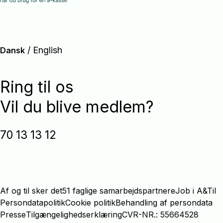
/
English
Dansk
Ring til os
Vil du blive medlem?
70 13 13 12
Af og til sker det
51 faglige samarbejdspartnere
Job i A&Til
Persondatapolitik
Cookie politik
Behandling af persondata
Presse
Tilgængelighedserklæring
CVR-NR.: 55664528