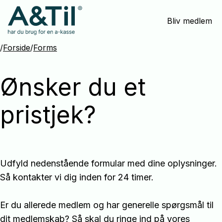
Spring
Bliv medlem
menu
over
og
/
Forside
/
Forms
gå
til
Ønsker du et
indhold
pristjek?
Udfyld nedenstående formular med dine oplysninger. 
Så kontakter vi dig inden for 24 timer.

Er du allerede medlem og har generelle spørgsmål til 
dit medlemskab? Så skal du ringe ind på vores 