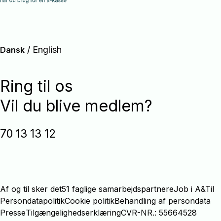
/
English
Dansk
Ring til os
Vil du blive medlem?
70 13 13 12
Af og til sker det
51 faglige samarbejdspartnere
Job i A&Til
Persondatapolitik
Cookie politik
Behandling af persondata
Presse
Tilgængelighedserklæring
CVR-NR.: 55664528