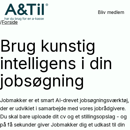
Spring
Bliv medlem
menu
over
/
Forside
og
gå
Brug kunstig
til
indhold
intelligens i din
jobsøgning
Jobmakker er et smart AI-drevet jobsøgningsværktøj,
der er udviklet i samarbejde med vores jobrådgivere.
Du skal bare uploade dit cv og et stillingsopslag - og
på få sekunder giver Jobmakker dig et udkast til din