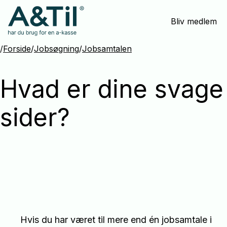
Spring
Bliv medlem
menu
over
og
/
Forside
/
Jobsøgning
/
Jobsamtalen
gå
til
Hvad er dine svage
indhold
sider?
Hvis du har været til mere end én jobsamtale i