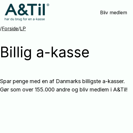
Spring
Bliv medlem
menu
over
og
/
Forside
/
LP
gå
til
Billig a-kasse
indhold
Spar penge med en af Danmarks billigste a-kasser.

Gør som over 155.000 andre og bliv medlem i A&Til!