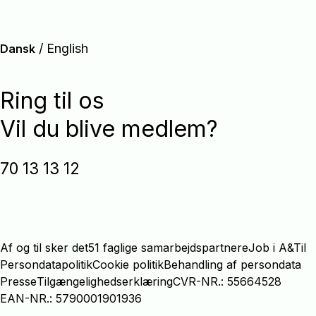
/
English
Dansk
Ring til os
Vil du blive medlem?
70 13 13 12
Af og til sker det
51 faglige samarbejdspartnere
Job i A&Til
Persondatapolitik
Cookie politik
Behandling af persondata
Presse
Tilgængelighedserklæring
CVR-NR.: 55664528
EAN-NR.: 5790001901936