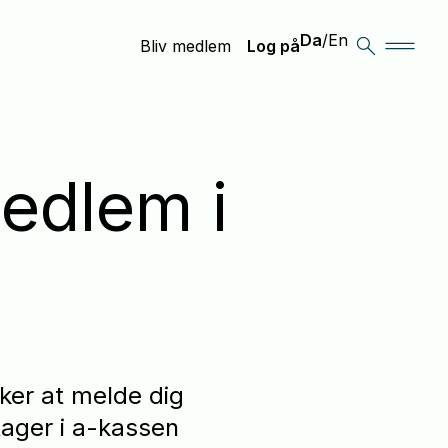
Da
/
En
Bliv medlem
Log på
medlem i
sker at melde dig
ager i a-kassen