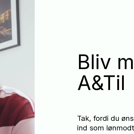
Bliv 
A&Til
Tak, fordi du øn
ind som lønmodt