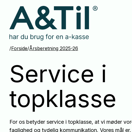
Spring
menu
over
og
gå
til
indhold
/
Forside
/
Årsberetning 2025-26
Service i
topklasse
For os betyder service i topklasse, at vi møder 
faglighed og tydelig kommunikation. Vores mål er