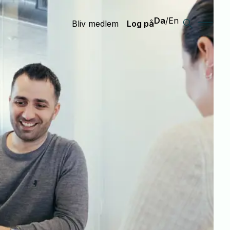
Da
/
En
Bliv medlem
Log på