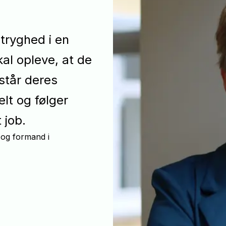
tryghed i en
al opleve, at de
står deres
lt og følger
 job.
 og formand i