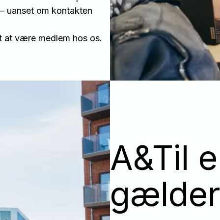
g – uanset om kontakten
lt at være medlem hos os.
A&Til e
gælde