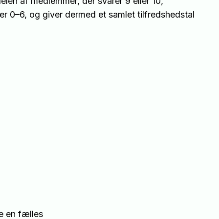
en af medlemmer, der svarer 9 eller 10,
er 0–6, og giver dermed et samlet tilfredshedstal
e en fælles