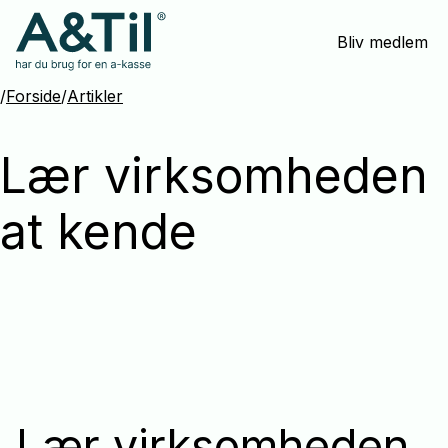
Spring
Bliv medlem
menu
over
og
/
Forside
/
Artikler
gå
til
Lær virksomheden
indhold
at kende
Lær virksomheden