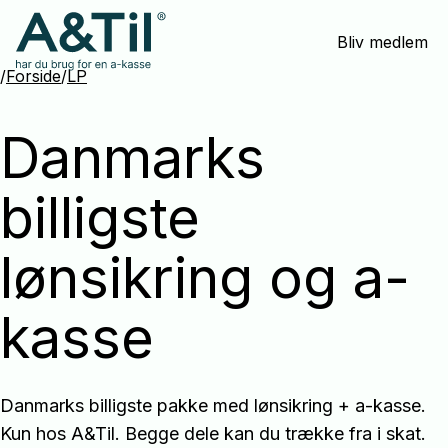
Spring
Bliv medlem
menu
over
/
Forside
/
LP
og
gå
Danmarks
til
indhold
billigste
lønsikring og a-
kasse
Danmarks billigste pakke med lønsikring + a-kasse.
Kun hos A&Til. Begge dele kan du trække fra i skat.