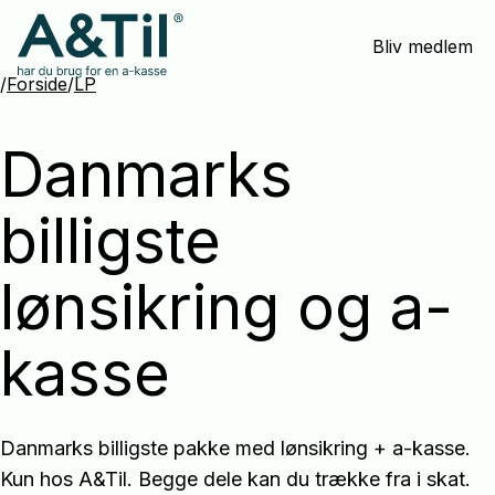
Spring
Bliv medlem
menu
over
/
Forside
/
LP
og
gå
Danmarks
til
indhold
billigste
lønsikring og a-
kasse
Danmarks billigste pakke med lønsikring + a-kasse.
Kun hos A&Til. Begge dele kan du trække fra i skat.