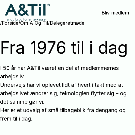
Spring
Bliv medlem
menu
over
/
Forside
/
Om A Og Til
/
Delegeretmøde
og
gå
Fra 1976 til i dag
til
indhold
I 50 år har A&Til været en del af medlemmernes
arbejdsliv.
Undervejs har vi oplevet lidt af hvert i takt med at
arbejdslivet ændrer sig, teknologien flytter sig – og
det samme gør vi.
Her er et udvalg af små tilbageblik fra dengang og
frem til i dag.