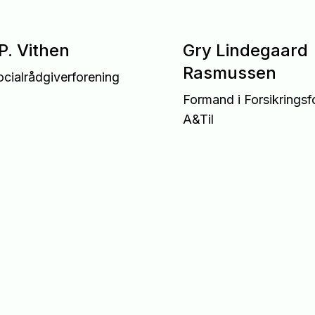
P. Vithen
Gry Lindegaard
Rasmussen
cialrådgiverforening
Formand i Forsikringsf
A&Til