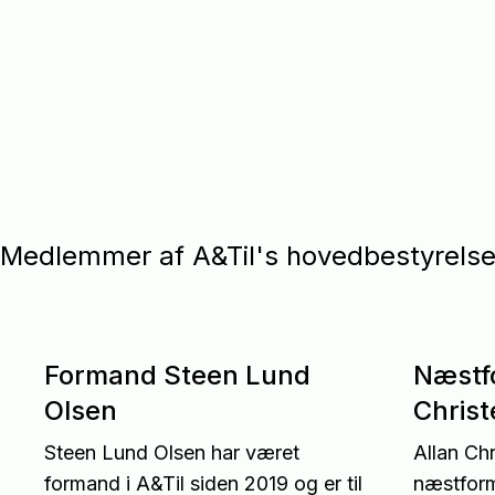
Medlemmer af A&Til's hovedbestyrels
Formand Steen Lund
Næstf
Olsen
Chris
Steen Lund Olsen har været
Allan Ch
formand i A&Til siden 2019 og er til
næstform