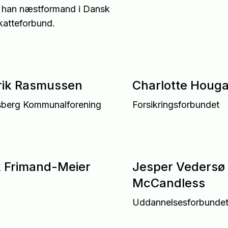
r han næstformand i Dansk
katteforbund.
Erik Rasmussen
Charlotte Houg
sberg Kommunalforening
Forsikringsforbundet
k Frimand-Meier
Jesper Vedersø
McCandless
Uddannelsesforbunde