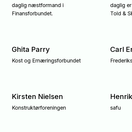
daglig næstformand i
daglig e
Finansforbundet.
Told & S
Ghita Parry
Carl 
Kost og Ernæringsforbundet
Frederik
Kirsten Nielsen
Henri
Konstruktørforeningen
safu