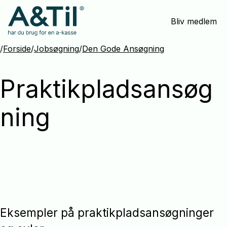
Spring
Bliv medlem
menu
over
og
/
Forside
/
Jobsøgning
/
Den Gode Ansøgning
gå
til
Praktikpladsansøg
indhold
ning
Eksempler på praktikpladsansøgninger