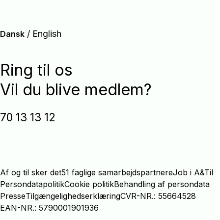
/
English
Dansk
Ring til os
Vil du blive medlem?
70 13 13 12
Af og til sker det
51 faglige samarbejdspartnere
Job i A&Til
Persondatapolitik
Cookie politik
Behandling af persondata
Presse
Tilgængelighedserklæring
CVR-NR.: 55664528
EAN-NR.: 5790001901936