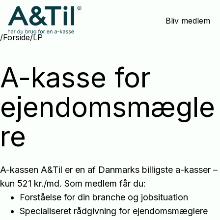
Spring
Bliv medlem
menu
over
/
Forside
/
LP
og
gå
A-kasse for
til
indhold
ejendomsmægle
re
A-kassen A&Til er en af Danmarks billigste a-kasser –
kun 521 kr./md. Som medlem får du:
Forståelse for din branche og jobsituation
Specialiseret rådgivning for ejendomsmæglere