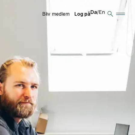
Da
/
En
Bliv medlem
Log på