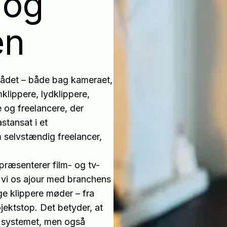
- og
en
rådet – både bag kameraet,
mklippere, lydklippere,
e og freelancere, der
stansat i et
m selvstændig freelancer,
ræsenterer film- og tv-
 vi os ajour med branchens
ge klippere møder – fra
jektstop. Det betyder, at
r systemet, men også