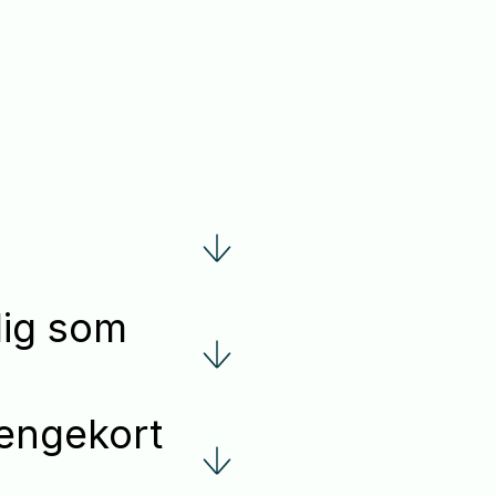
dig som
engekort