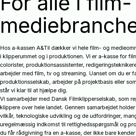
For alle i film
mediebranch
Hos a-kassen A&Til dækker vi hele film- og medieom
i klipperummet og i produktionen. Vi er a-kasse for fil
colorister, produktionsassistenter, redigeringstekniker
arbejder med film, tv og streaming. Uanset om du er fa
produktionsselskab, arbejder på projektbasis eller so
står vi klar til at hjælpe dig.
Vi samarbejder med Dansk Filmklipperselskab, som rep
klippere over hele landet. Gennem samarbejdet holder
vilkår, teknologiske udvikling og de udfordringer, man
uregelmæssig indkomst til rettighedsspørgsmål og pro
du får rådgivning fra en a-kasse, der ikke bare kende