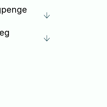
agpenge
jeg