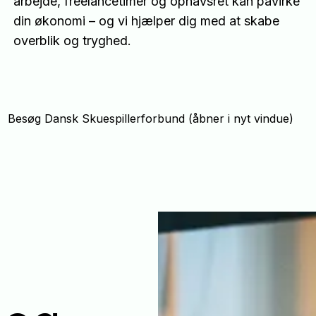
arbejde, freelancetimer og ophavsret kan påvirke
din økonomi – og vi hjælper dig med at skabe
overblik og tryghed.
Besøg Dansk Skuespillerforbund (åbner i nyt vindue)