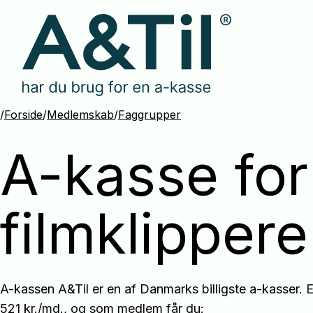
Spring
menu
over
og
gå
til
/
Forside
indhold
/
Medlemskab
/
Faggrupper
A-kasse for
filmklippere
A-kassen A&Til er en af Danmarks billigste a-kasser.
521 kr./md., og som medlem får du: