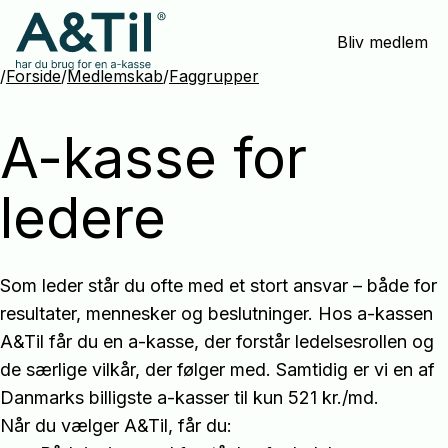
Spring
Bliv medlem
menu
over
/
Forside
/
Medlemskab
/
Faggrupper
og
gå
A-kasse for
til
indhold
ledere
Som leder står du ofte med et stort ansvar – både for
resultater, mennesker og beslutninger. Hos a-kassen
A&Til får du en a-kasse, der forstår ledelsesrollen og
de særlige vilkår, der følger med. Samtidig er vi en af
Danmarks billigste a-kasser til kun 521 kr./md.
Når du vælger A&Til, får du: