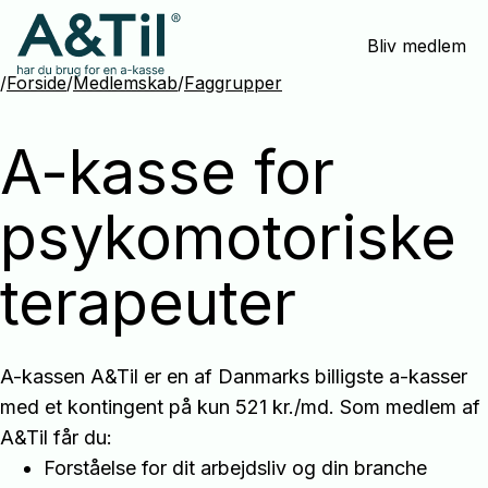
Spring
Bliv medlem
menu
over
/
Forside
/
Medlemskab
/
Faggrupper
og
gå
A-kasse for
til
indhold
psykomotoriske
terapeuter
A-kassen A&Til er en af Danmarks billigste a-kasser
med et kontingent på kun 521 kr./md. Som medlem af
A&Til får du:
Forståelse for dit arbejdsliv og din branche